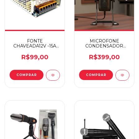
FONTE
MICROFONE
CHAVEADA12V -15A
CONDENSADOR
KNUP KP-529
VOCALIZER PRO
SEG0012KP
PMCVP01
R$99,00
R$399,00
COMPRAR