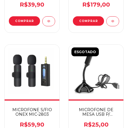
RENUX RE-M601
R$39,90
R$179,00
ESGOTADO
MICROFONE S/FIO
MICROFONE DE
ONEX MIC-2803
MESA USB P/
NOTEBOOK E PC
XT2159
R$59,90
R$25,00