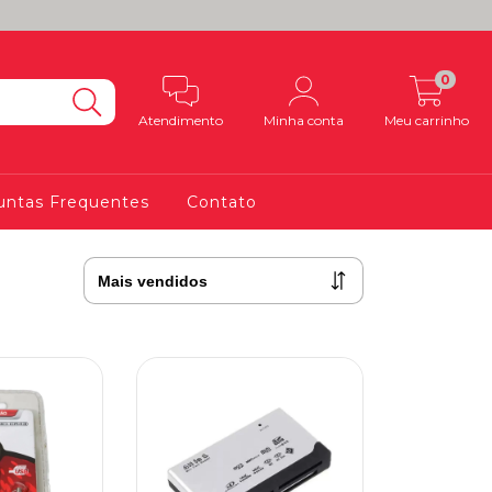
0
Atendimento
Minha conta
Meu carrinho
untas Frequentes
Contato