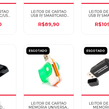
RTAO
LEITOR DE CARTAO
LEITOR DE
C/USB
USB P/ SMARTCARD
USB P/ SM
O SD
COMTAC 9202
SMART
0
R$89,90
R$10
ESGOTADO
ESGOTADO
E
LEITOR DE CARTAO
LEITOR DE
D
MEMORIA UNIVERSAL
MEMORI