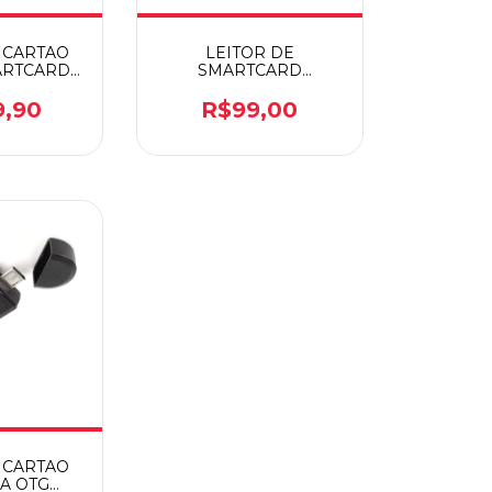
 CARTAO
LEITOR DE
ARTCARD
SMARTCARD
NONUS
P/CERTIFICADO
DIGITAL F3
9,90
R$99,00
 CARTAO
A OTG