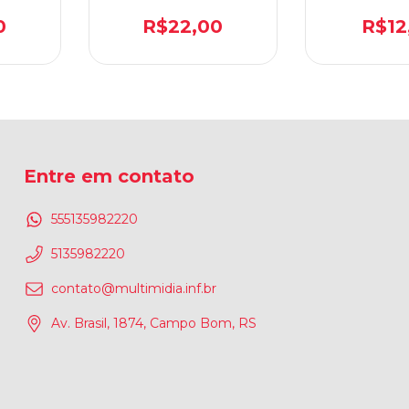
ADO
32 EM 1
SMART+ 2
0
R$22,00
R$12
Entre em contato
555135982220
5135982220
contato@multimidia.inf.br
Av. Brasil, 1874, Campo Bom, RS