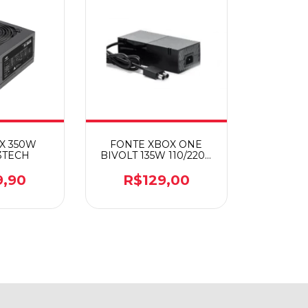
X 350W
FONTE XBOX ONE
3TECH
BIVOLT 135W 110/220V
KAP-360 ONE
9,90
R$129,00