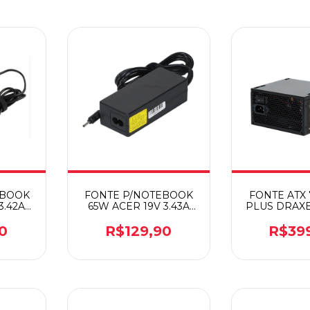
EBOOK
FONTE P/NOTEBOOK
FONTE ATX
3.42A
65W ACER 19V 3.43A
PLUS DRAX
B21
BB20-AC19-3
BRO
0
R$129,90
R$39