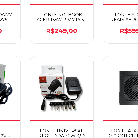
A12V -
FONTE NOTBOOK
FONTE AT
275
ACER 135W 19V 7.1A 5,5
REAIS AER
X 1,7MM
PLUS B
0
R$249,00
R$59
E
FONTE UNIVERSAL
FONTE ATX 
2V 5A
REGULADA 42W 3,5A
650 C3TECH