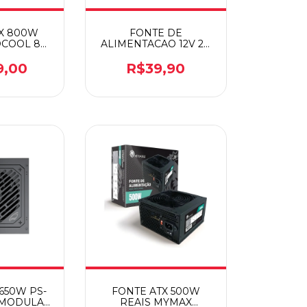
X 800W
FONTE DE
OCOOL 80
ALIMENTACAO 12V 2A
RONZE
P4 5.5X2.5MM FC
9,00
R$39,90
650W PS-
FONTE ATX 500W
 MODULAR
REAIS MYMAX