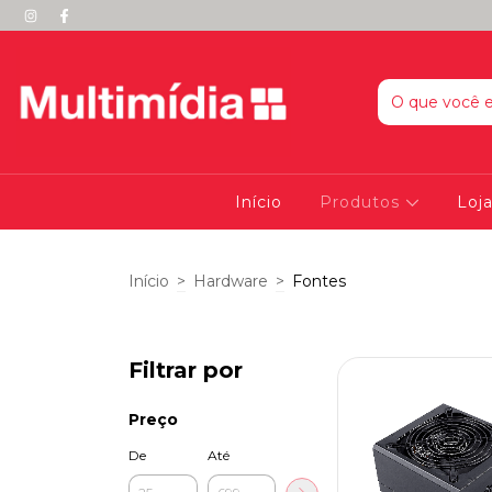
Início
Produtos
Loja
Início
>
Hardware
>
Fontes
Filtrar por
Preço
De
Até