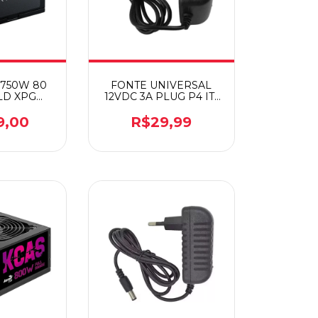
 750W 80
FONTE UNIVERSAL
LD XPG
12VDC 3A PLUG P4 IT-
ER
BLUE LE 0174
9,00
R$29,99