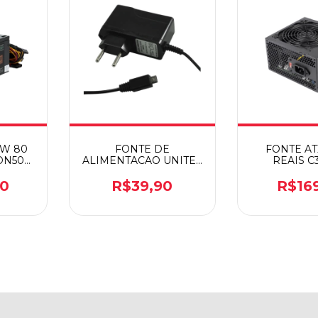
0W 80
FONTE DE
FONTE AT
DN500
ALIMENTACAO UNITEL
REAIS C
5VDC 3A
90
R$39,90
R$16