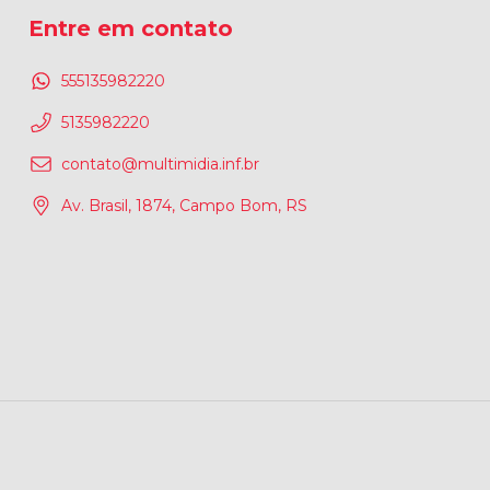
Entre em contato
555135982220
5135982220
contato@multimidia.inf.br
Av. Brasil, 1874, Campo Bom, RS