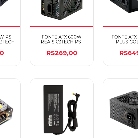
W PS-
FONTE ATX 600W
FONTE ATX
C3TECH
REAIS C3TECH PS-
PLUS GO
G600BK
KYB
00
R$269,00
R$64