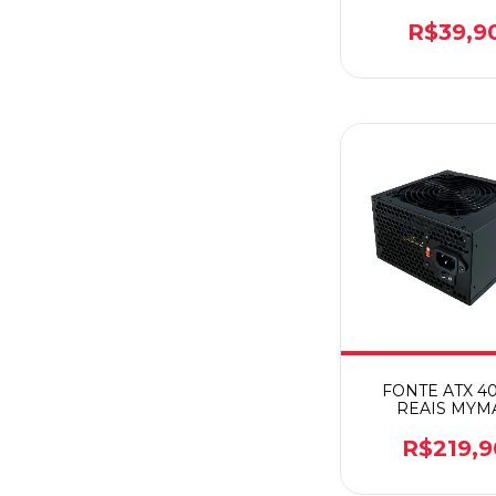
F&L
R$39,9
FONTE ATX 
REAIS MYM
MPSU/LP40
R$219,9