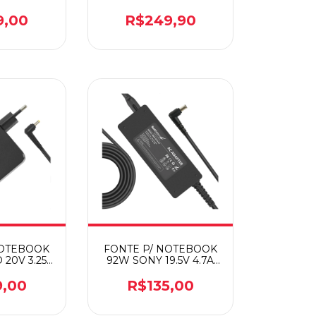
NZE
MPSU/LP500W
9,00
R$249,90
NOTEBOOK
FONTE P/ NOTEBOOK
20V 3.25A
92W SONY 19.5V 4.7A
E20-F
BB20-SO19-B2
9,00
R$135,00