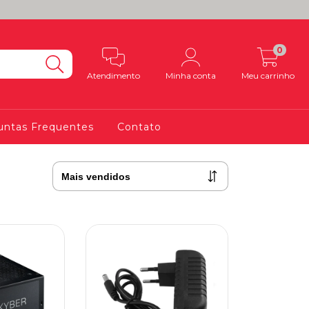
0
Atendimento
Minha conta
Meu carrinho
untas Frequentes
Contato