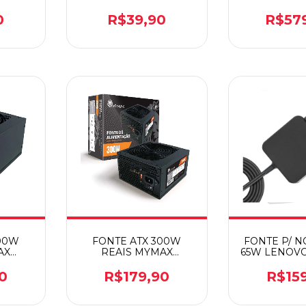
KAPBOM KAP-C115
BRO
0
R$39,90
R$57
400W
FONTE ATX 300W
FONTE P/ 
AX
REAIS MYMAX
65W LENOVO 
0W
MPSU/LP300W
BB20-L
0
R$179,90
R$15